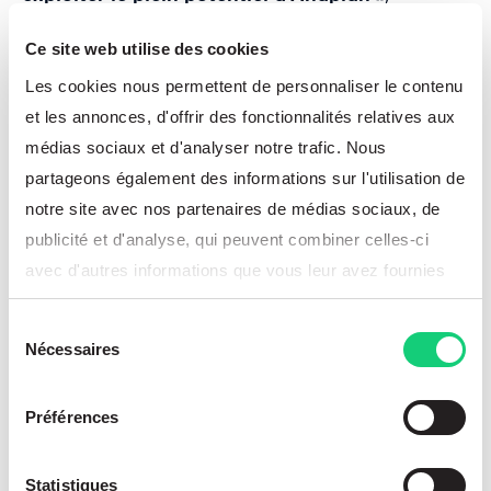
déclarent Ala Eddine Chkir et Mehdi Ben Salah,
Ce site web utilise des cookies
cofondateurs de Beyond Plans.
« En intégrant la
Les cookies nous permettent de personnaliser le contenu
technologie de Lemon Learning, nous pouvons
et les annonces, d'offrir des fonctionnalités relatives aux
désormais offrir à nos clients une expérience
médias sociaux et d'analyser notre trafic. Nous
d’apprentissage fluide et personnalisée, directement
partageons également des informations sur l'utilisation de
au cœur de leur environnement Anaplan. »
notre site avec nos partenaires de médias sociaux, de
Pierre Leroux, CEO de Lemon Learning,
publicité et d'analyse, qui peuvent combiner celles-ci
complète :
avec d'autres informations que vous leur avez fournies
ou qu'ils ont collectées lors de votre utilisation de leurs
« Nous sommes ravis de nous associer à Beyond
Sélection
services.
Plans pour apporter notre expertise en adoption
Nécessaires
du
digitale au monde de la planification d’entreprise.
consentement
Cette collaboration nous permet d’étendre notre
Préférences
impact à un nouveau marché stratégique, tout en
renforçant notre position de leader dans l’adoption
Statistiques