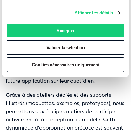
active et de pédagogie. Il ne s’agit pas
Afficher les détails
seulement de documenter un besoin, mais de
coconstruire une cible avec les utilisateurs,
Accepter
même lorsqu’ils ne maîtrisent pas encore les
outils digitaux. Lors de cette phase, notre rôle
Valider la selection
consiste à aider les opérationnels à se projeter.
Nous les accompagnons pour qu’ils expriment
Cookies nécessaires uniquement
leurs attentes, qu’ils comprennent les enjeux
techniques et qu’ils visualisent l’impact de la
future application sur leur quotidien.
Grâce à des ateliers dédiés et des supports
illustrés (maquettes, exemples, prototypes), nous
permettons aux équipes métiers de participer
activement à la conception du modèle. Cette
dynamique d’appropriation précoce est souvent