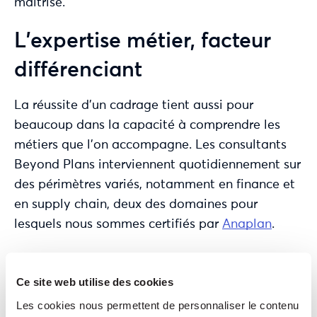
maîtrisé.
L’expertise métier, facteur
différenciant
La réussite d’un cadrage tient aussi pour
beaucoup dans la capacité à comprendre les
métiers que l’on accompagne. Les consultants
Beyond Plans interviennent quotidiennement sur
des périmètres variés, notamment en finance et
en supply chain, deux des domaines pour
lesquels nous sommes certifiés par
Anaplan
.
Ainsi, en finance, nous savons analyser les
logiques budgétaires, les enjeux de pilotage de
Ce site web utilise des cookies
performance, les contraintes de reporting
Les cookies nous permettent de personnaliser le contenu