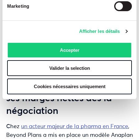
Marketing
scénarios multi-pays intégrant les règles de
prix de référence ou d’effet domino,
Afficher les détails
anticipation de l’impact sur la production et
la chaîne d’approvisionnement.
Accepter
Le tout dans un environnement sécurisé,
Valider la selection
collaboratif et mis à jour en temps réel.
Cas client : Roche anticipe
Cookies nécessaires uniquement
ses marges nettes dès la
négociation
Chez
un acteur majeur de la pharma en France
,
Beyond Plans a mis en place un modèle Anaplan