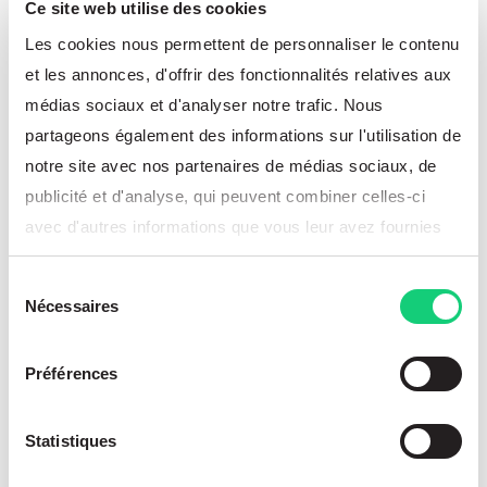
Ce site web utilise des cookies
Anaplan pour modéliser
Les cookies nous permettent de personnaliser le contenu
et les annonces, d'offrir des fonctionnalités relatives aux
scénarios et impacts
médias sociaux et d'analyser notre trafic. Nous
partageons également des informations sur l'utilisation de
Déployée par Beyond Plans, la plateforme
notre site avec nos partenaires de médias sociaux, de
Anaplan
permet aux laboratoires de centraliser
publicité et d'analyse, qui peuvent combiner celles-ci
toutes les dimensions d’un plan de lancement :
avec d'autres informations que vous leur avez fournies
ou qu'ils ont collectées lors de votre utilisation de leurs
volumes prévisionnels par indication
Sélection
services.
thérapeutique,
Nécessaires
du
consentement
modélisation des grilles de prix et des remises
conditionnelles (remises par paliers de
Préférences
volume, accords de performance…),
Statistiques
effet prix / volume / mix sur le chiffre
d’affaires net,