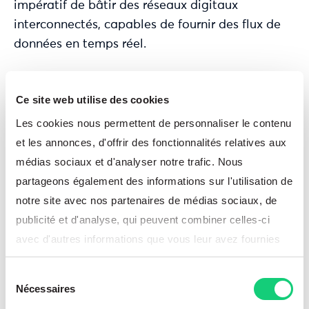
impératif de bâtir des réseaux digitaux
interconnectés, capables de fournir des flux de
données en temps réel.
C’est précisément là que le tandem
Anaplan
+
Beyond Plans prend tout son sens : fournir une
Ce site web utilise des cookies
plateforme agile pour modéliser, intégrer et
Les cookies nous permettent de personnaliser le contenu
anticiper les flux de bout en bout, en s’adaptant
et les annonces, d'offrir des fonctionnalités relatives aux
aux multiples formats d’échange (EDI, API, Excel,
médias sociaux et d'analyser notre trafic. Nous
etc.) des partenaires… et garantir sa parfaite
partageons également des informations sur l'utilisation de
adoption par les métiers.
notre site avec nos partenaires de médias sociaux, de
publicité et d'analyse, qui peuvent combiner celles-ci
Optimiser la gestion des
avec d'autres informations que vous leur avez fournies
stocks, la planification et la
ou qu'ils ont collectées lors de votre utilisation de leurs
Sélection
services.
durabilité
Nécessaires
du
consentement